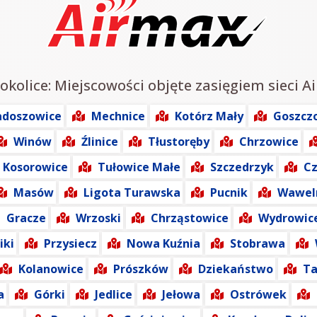
okolice: Miejscowości objęte zasięgiem sieci A
adoszowice
Mechnice
Kotórz Mały
Goszcz
Winów
Źlinice
Tłustoręby
Chrzowice
Kosorowice
Tułowice Małe
Szczedrzyk
C
Masów
Ligota Turawska
Pucnik
Wawel
Gracze
Wrzoski
Chrząstowice
Wydrowic
iki
Przysiecz
Nowa Kuźnia
Stobrawa
Kolanowice
Prószków
Dziekaństwo
Ta
a
Górki
Jedlice
Jełowa
Ostrówek