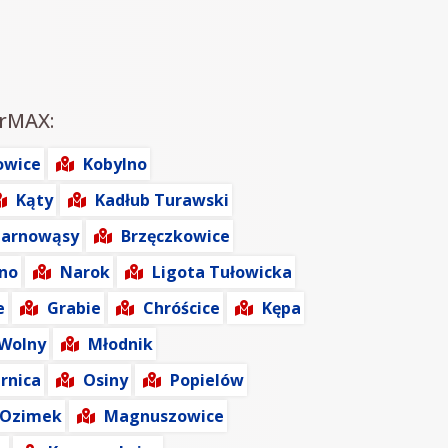
irMAX:
owice
Kobylno
Kąty
Kadłub Turawski
zarnowąsy
Brzęczkowice
no
Narok
Ligota Tułowicka
e
Grabie
Chróścice
Kępa
Wolny
Młodnik
rnica
Osiny
Popielów
Ozimek
Magnuszowice