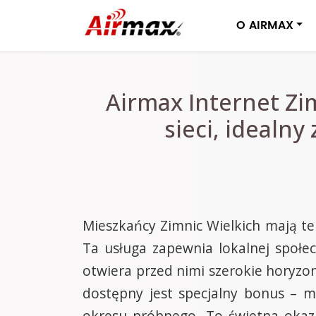
O AIRMAX
Airmax Internet Zi
sieci, idealny
Mieszkańcy Zimnic Wielkich mają te
Ta usługa zapewnia lokalnej społecz
otwiera przed nimi szerokie horyzon
dostępny jest specjalny bonus – m
okresu próbnego. To świetna okaz