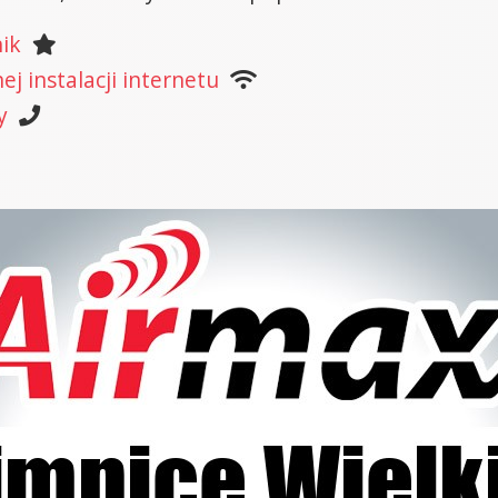
nik
j instalacji internetu
y