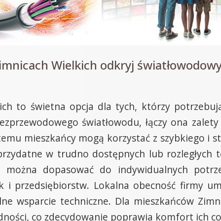
mnicach Wielkich odkryj światłowodowy 
ich to świetna opcja dla tych, którzy potrzebuj
 bezprzewodowego światłowodu, łączy ona zalet
emu mieszkańcy mogą korzystać z szybkiego i sta
nie przydatne w trudno dostępnych lub rozległych
e można dopasować do indywidualnych potrzeb
ak i przedsiębiorstw. Lokalna obecność firmy um
ne wsparcie techniczne. Dla mieszkańców Zimnic
ności, co zdecydowanie poprawia komfort ich co