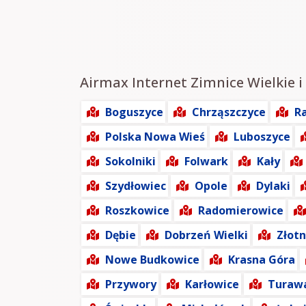
Airmax Internet Zimnice Wielkie i 
Boguszyce
Chrząszczyce
R
Polska Nowa Wieś
Luboszyce
Sokolniki
Folwark
Kały
Szydłowiec
Opole
Dylaki
Roszkowice
Radomierowice
Dębie
Dobrzeń Wielki
Złotn
Nowe Budkowice
Krasna Góra
Przywory
Karłowice
Turaw