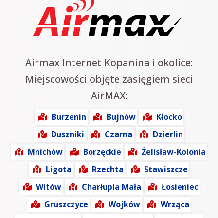
Airmax Internet Kopanina i okolice:
Miejscowości objęte zasięgiem sieci
AirMAX:
Burzenin
Bujnów
Kłocko
Duszniki
Czarna
Dzierlin
Mnichów
Borzęckie
Żelisław-Kolonia
Ligota
Rzechta
Stawiszcze
Witów
Charłupia Mała
Łosieniec
Gruszczyce
Wojków
Wrząca