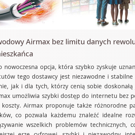
wodowy Airmax bez limitu danych rewolu
ieszkańca
o nowoczesna opcja, która szybko zyskuje uznan
utów tego dostawcy jest niezawodne i stabilne 
e, jak i dla tych, którzy cenią sobie doskonałą
x umożliwia szybki dostęp do internetu bez pot
iża koszty. Airmax proponuje także różnorodne 
ków, co pozwala każdemu znaleźć idealne rozwi
zywanie wszelkich problemów technicznych, co
jszej erze cyfrowej, szybki i niezawodny inte