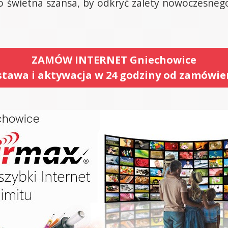
To świetna szansa, by odkryć zalety nowoczesnego 
ZAMÓW INTERNET Gniechowice
tawa i aktywacja w 24 godziny od zamówie