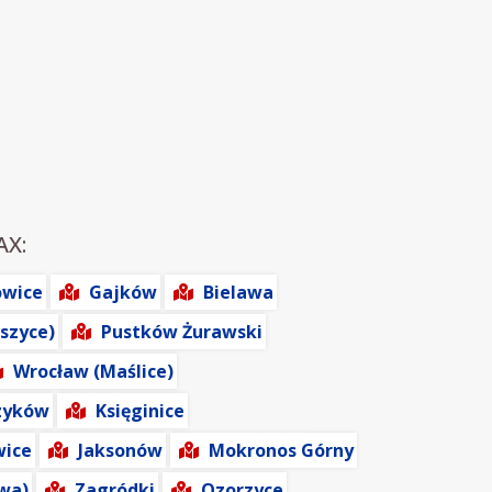
AX:
owice
Gajków
Bielawa
szyce)
Pustków Żurawski
Wrocław (Maślice)
zyków
Księginice
wice
Jaksonów
Mokronos Górny
wa)
Zagródki
Ozorzyce