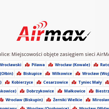
lice: Miejscowości objęte zasięgiem sieci AirM
Wrocławski
Piława
Wrocław (Kowale)
Rat
(Ołbin)
Biskupice
Wilkowice
Wrocław (Woj
)
Kobierzyce
Cesarzowice
Tyniec Mały
ńkowice)
Dobrzykowice
Małkowice
Biestr
Wrocław (Biskupin)
Żerniki Wielkie
Mirosła
egomiany
Wrocław (Osobowice)
Wrocław (Wida