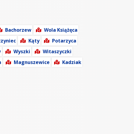
Bachorzew
Wola Książęca
czyniec
Kąty
Potarzyca
w
Wyszki
Witaszyczki
n
Magnuszewice
Kadziak