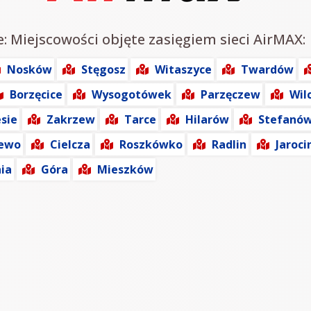
e: Miejscowości objęte zasięgiem sieci AirMAX:
Nosków
Stęgosz
Witaszyce
Twardów
Borzęcice
Wysogotówek
Parzęczew
Wil
esie
Zakrzew
Tarce
Hilarów
Stefanó
jewo
Cielcza
Roszkówko
Radlin
Jaroci
ia
Góra
Mieszków