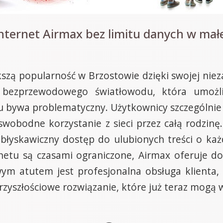
ternet Airmax bez limitu danych w małe
zą popularność w Brzostowie dzięki swojej nieza
a bezprzewodowego światłowodu, która umożl
u bywa problematyczny. Użytkownicy szczególnie 
 swobodne korzystanie z sieci przez całą rodzin
błyskawiczny dostęp do ulubionych treści o każd
netu są czasami ograniczone, Airmax oferuje dos
ym atutem jest profesjonalna obsługa klienta, 
rzyszłościowe rozwiązanie, które już teraz mogą