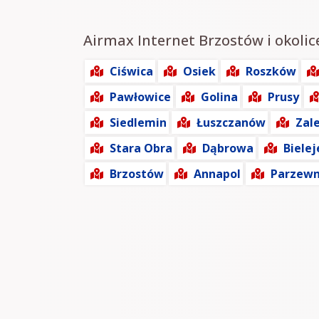
Airmax Internet Brzostów i okolic
Ciświca
Osiek
Roszków
Pawłowice
Golina
Prusy
Siedlemin
Łuszczanów
Zal
Stara Obra
Dąbrowa
Biele
Brzostów
Annapol
Parzewn