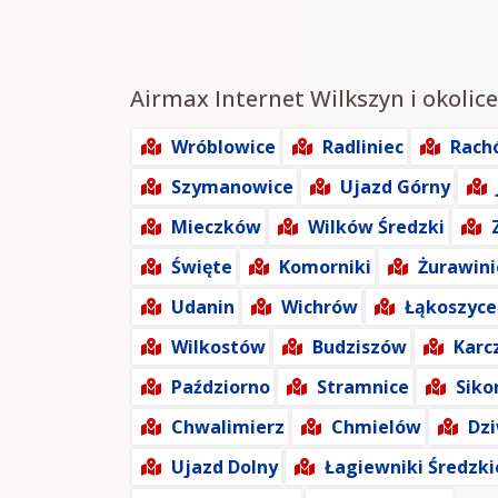
Airmax Internet Wilkszyn i okolice
Wróblowice
Radliniec
Rach
Szymanowice
Ujazd Górny
Mieczków
Wilków Średzki
Święte
Komorniki
Żurawini
Udanin
Wichrów
Łąkoszyce
Wilkostów
Budziszów
Karc
Paździorno
Stramnice
Siko
Chwalimierz
Chmielów
Dzi
Ujazd Dolny
Łagiewniki Średzki