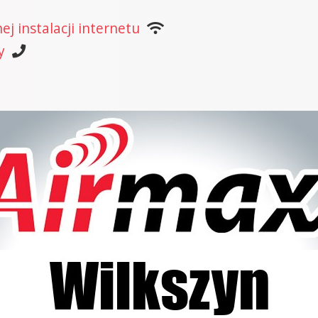
j instalacji internetu
y