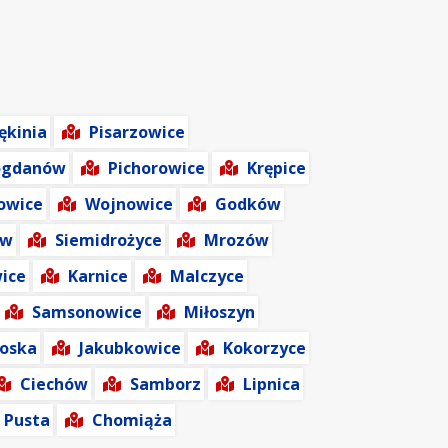
ękinia
Pisarzowice
ogdanów
Pichorowice
Krępice
owice
Wojnowice
Godków
ów
Siemidrożyce
Mrozów
ice
Karnice
Malczyce
Samsonowice
Miłoszyn
łoska
Jakubkowice
Kokorzyce
Ciechów
Samborz
Lipnica
 Pusta
Chomiąża