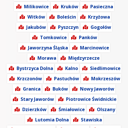
Milikowice
Kruków
Pasieczna
Witków
Boleścin
Krzyżowa
Jakubów
Pyszczyn
Gogołów
Tomkowice
Panków
Jaworzyna Śląska
Marcinowice
Morawa
Międzyrzecze
Bystrzyca Dolna
Kalno
Siedlimowice
Krzczonów
Pastuchów
Mokrzeszów
Granica
Buków
Nowy Jaworów
Stary Jaworów
Piotrowice Świdnickie
Dzierzków
Śmiałowice
Olszany
Lutomia Dolna
Stawiska