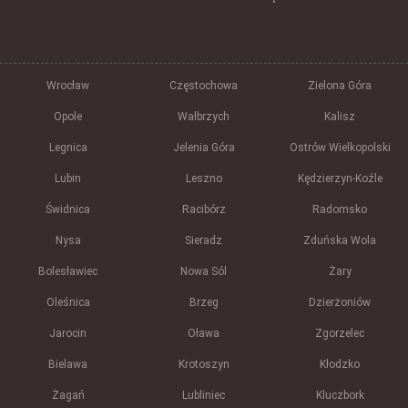
Wrocław
Częstochowa
Zielona Góra
Opole
Wałbrzych
Kalisz
Legnica
Jelenia Góra
Ostrów Wielkopolski
Lubin
Leszno
Kędzierzyn-Koźle
Świdnica
Racibórz
Radomsko
Nysa
Sieradz
Zduńska Wola
Bolesławiec
Nowa Sól
Żary
Oleśnica
Brzeg
Dzierżoniów
Jarocin
Oława
Zgorzelec
Bielawa
Krotoszyn
Kłodzko
Żagań
Lubliniec
Kluczbork