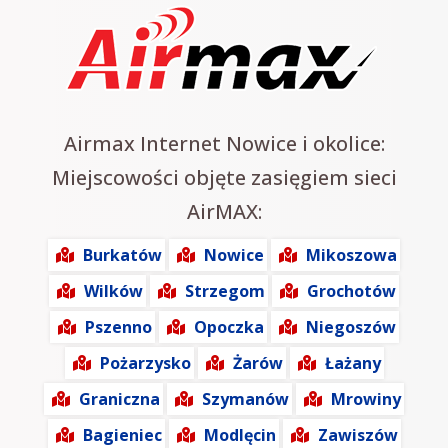
Airmax Internet Nowice i okolice:
Miejscowości objęte zasięgiem sieci
AirMAX:
Burkatów
Nowice
Mikoszowa
Wilków
Strzegom
Grochotów
Pszenno
Opoczka
Niegoszów
Pożarzysko
Żarów
Łażany
Graniczna
Szymanów
Mrowiny
Bagieniec
Modlęcin
Zawiszów