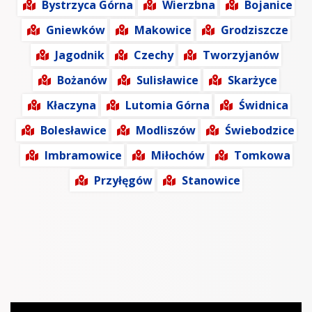
Bystrzyca Górna
Wierzbna
Bojanice
Gniewków
Makowice
Grodziszcze
Jagodnik
Czechy
Tworzyjanów
Bożanów
Sulisławice
Skarżyce
Kłaczyna
Lutomia Górna
Świdnica
Bolesławice
Modliszów
Świebodzice
Imbramowice
Miłochów
Tomkowa
Przyłęgów
Stanowice