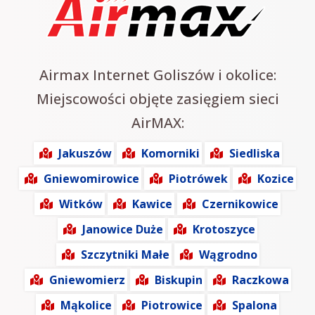
Airmax Internet Goliszów i okolice:
Miejscowości objęte zasięgiem sieci
AirMAX:
Jakuszów
Komorniki
Siedliska
Gniewomirowice
Piotrówek
Kozice
Witków
Kawice
Czernikowice
Janowice Duże
Krotoszyce
Szczytniki Małe
Wągrodno
Gniewomierz
Biskupin
Raczkowa
Mąkolice
Piotrowice
Spalona