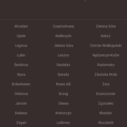
Wrocław
Częstochowa
Zielona Góra
Opole
Wałbrzych
Kalisz
Legnica
Jelenia Góra
Ostrów Wielkopolski
Lubin
Leszno
Kędzierzyn-Koźle
Świdnica
Racibórz
Radomsko
Nysa
Sieradz
Zduńska Wola
Bolesławiec
Nowa Sól
Żary
Oleśnica
Brzeg
Dzierżoniów
Jarocin
Oława
Zgorzelec
Bielawa
Krotoszyn
Kłodzko
Żagań
Lubliniec
Kluczbork