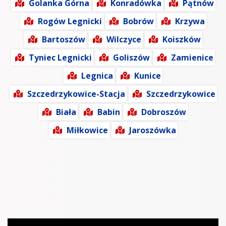
Golanka Górna
Konradówka
Pątnów
Rogów Legnicki
Bobrów
Krzywa
Bartoszów
Wilczyce
Koiszków
Tyniec Legnicki
Goliszów
Zamienice
Legnica
Kunice
Szczedrzykowice-Stacja
Szczedrzykowice
Biała
Babin
Dobroszów
Miłkowice
Jaroszówka