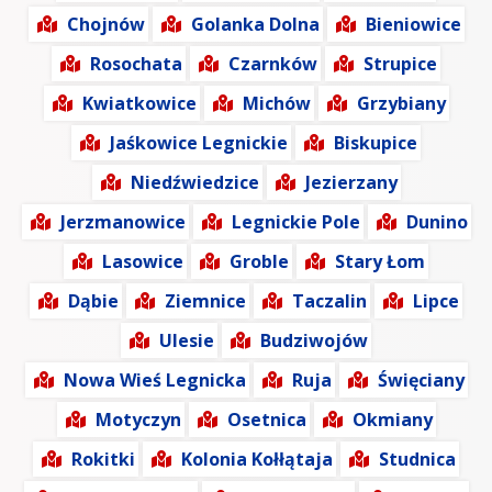
Chojnów
Golanka Dolna
Bieniowice
Rosochata
Czarnków
Strupice
Kwiatkowice
Michów
Grzybiany
Jaśkowice Legnickie
Biskupice
Niedźwiedzice
Jezierzany
Jerzmanowice
Legnickie Pole
Dunino
Lasowice
Groble
Stary Łom
Dąbie
Ziemnice
Taczalin
Lipce
Ulesie
Budziwojów
Nowa Wieś Legnicka
Ruja
Święciany
Motyczyn
Osetnica
Okmiany
Rokitki
Kolonia Kołłątaja
Studnica