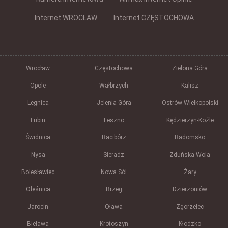
Internet WROCŁAW
Internet CZĘSTOCHOWA
Wrocław
Częstochowa
Zielona Góra
Opole
Wałbrzych
Kalisz
Legnica
Jelenia Góra
Ostrów Wielkopolski
Lubin
Leszno
Kędzierzyn-Koźle
Świdnica
Racibórz
Radomsko
Nysa
Sieradz
Zduńska Wola
Bolesławiec
Nowa Sól
Żary
Oleśnica
Brzeg
Dzierżoniów
Jarocin
Oława
Zgorzelec
Bielawa
Krotoszyn
Kłodzko