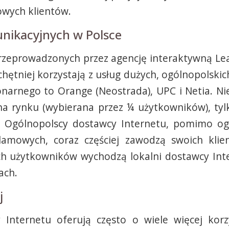
owych klientów.
unikacyjnych w Polsce
przeprowadzonych przez agencję interaktywną Le
jchętniej korzystają z usług dużych, ogólnopolski
jonarnego to Orange (Neostrada), UPC i Netia. Ni
na rynku (wybierana przez ¼ użytkowników), ty
i. Ogólnopolscy dostawcy Internetu, pomimo o
mowych, coraz częściej zawodzą swoich klien
 użytkowników wychodzą lokalni dostawcy Inter
ach.
j
Internetu oferują często o wiele więcej kor