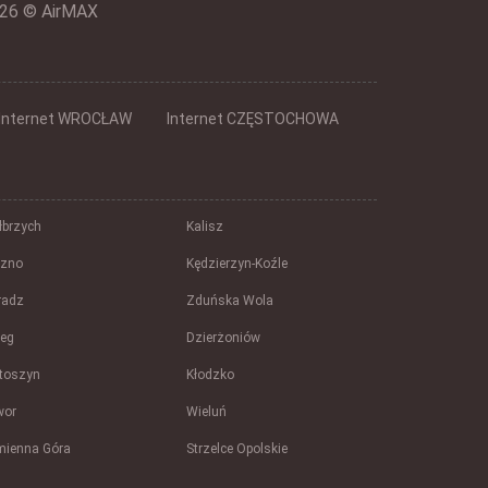
26 © AirMAX
Internet WROCŁAW
Internet CZĘSTOCHOWA
brzych
Kalisz
szno
Kędzierzyn-Koźle
radz
Zduńska Wola
zeg
Dzierżoniów
toszyn
Kłodzko
wor
Wieluń
mienna Góra
Strzelce Opolskie