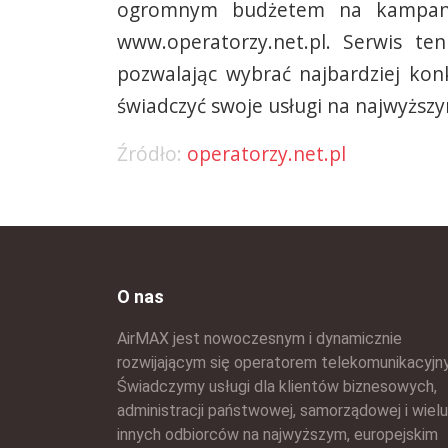
ogromnym budżetem na kampani
www.operatorzy.net.pl. Serwis te
pozwalając wybrać najbardziej kon
świadczyć swoje usługi na najwyższ
Źródło:
operatorzy.net.pl
O nas
AirMAX jest nowoczesnym i dynamicznie
rozwijającym się operatorem telekomunikacyjn
Świadczymy usługi dla klientów biznesowych,
administracji państwowej, samorządowej i wielu
innych odbiorców na najwyższym, europejskim