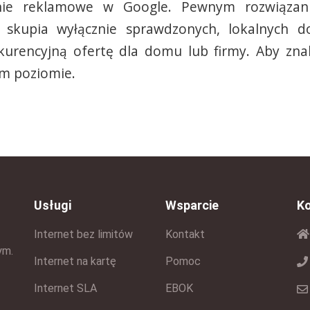
e reklamowe w Google. Pewnym rozwiązanie
n skupia wyłącznie sprawdzonych, lokalnych do
kurencyjną ofertę dla domu lub firmy. Aby zna
ym poziomie.
Usługi
Wsparcie
K
Internet bez limitów
Kontakt
ym.
Internet na kartę
Pomoc
Internet SLA
EBOK