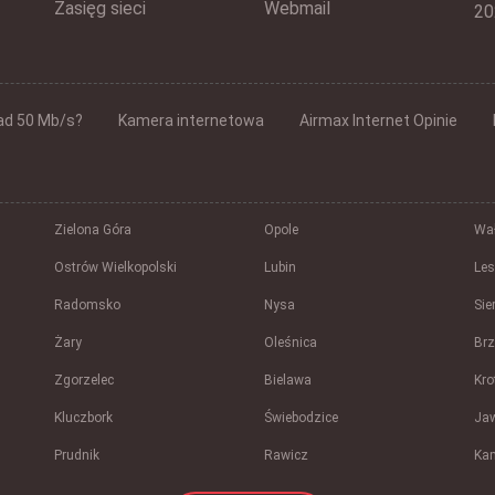
Zasięg sieci
Webmail
20
ad 50 Mb/s?
Kamera internetowa
Airmax Internet Opinie
Zielona Góra
Opole
Wał
Ostrów Wielkopolski
Lubin
Le
Radomsko
Nysa
Sie
Żary
Oleśnica
Br
Zgorzelec
Bielawa
Kro
Kluczbork
Świebodzice
Ja
Prudnik
Rawicz
Ka