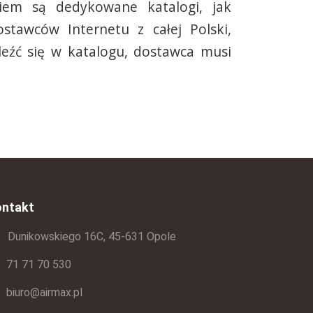
m są dedykowane katalogi, jak
stawców Internetu z całej Polski,
leźć się w katalogu, dostawca musi
ontakt
Dunikowskiego 16C, 45-631 Opole
71 71 70 530
biuro@airmax.pl