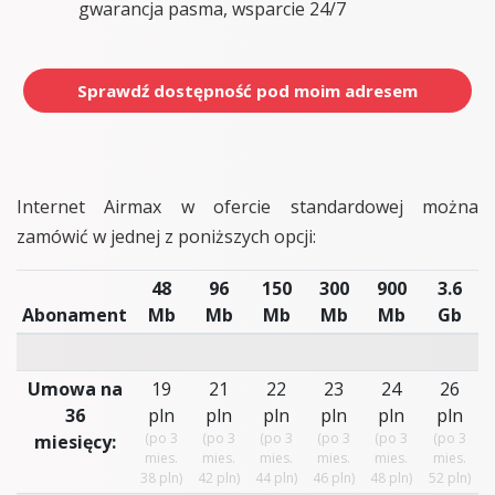
gwarancja pasma, wsparcie 24/7
Sprawdź dostępność pod moim adresem
Internet Airmax w ofercie standardowej można
zamówić w jednej z poniższych opcji:
48
96
150
300
900
3.6
Abonament
Mb
Mb
Mb
Mb
Mb
Gb
Umowa na
19
21
22
23
24
26
36
pln
pln
pln
pln
pln
pln
(po 3
(po 3
(po 3
(po 3
(po 3
(po 3
miesięcy:
mies.
mies.
mies.
mies.
mies.
mies.
38 pln)
42 pln)
44 pln)
46 pln)
48 pln)
52 pln)