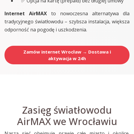
✅ Opcja na kartę (prepaid) bez długiej umowy
Internet AirMAX
to nowoczesna alternatywa dla
tradycyjnego światłowodu – szybsza instalacja, większa
odporność na pogodę i uszkodzenia.
Zamów internet Wrocław → Dostawa i
aktywacja w 24h
Zasięg światłowodu
AirMAX we Wrocławiu
Nasza sieć obejmuje prawie całe miasto i okolice.