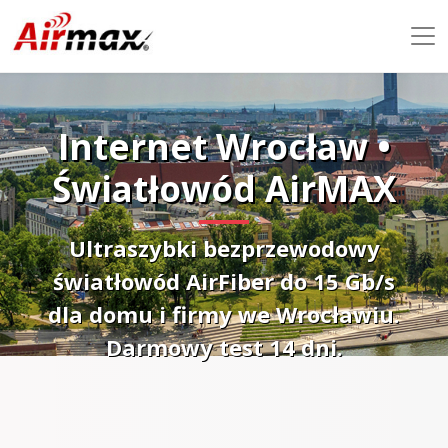
Internet Wrocław •
Światłowód AirMAX
Ultraszybki bezprzewodowy
światłowód AirFiber do 15 Gb/s
dla domu i firmy we Wrocławiu.
Darmowy test 14 dni.