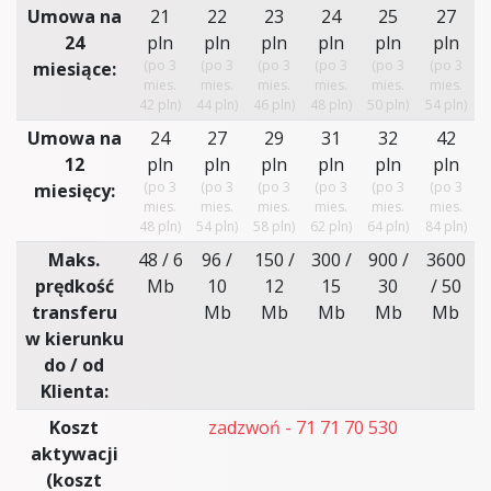
Umowa na
21
22
23
24
25
27
24
pln
pln
pln
pln
pln
pln
(po 3
(po 3
(po 3
(po 3
(po 3
(po 3
miesiące:
mies.
mies.
mies.
mies.
mies.
mies.
42 pln)
44 pln)
46 pln)
48 pln)
50 pln)
54 pln)
Umowa na
24
27
29
31
32
42
12
pln
pln
pln
pln
pln
pln
(po 3
(po 3
(po 3
(po 3
(po 3
(po 3
miesięcy:
mies.
mies.
mies.
mies.
mies.
mies.
48 pln)
54 pln)
58 pln)
62 pln)
64 pln)
84 pln)
Maks.
48 / 6
96 /
150 /
300 /
900 /
3600
prędkość
Mb
10
12
15
30
/ 50
transferu
Mb
Mb
Mb
Mb
Mb
w kierunku
do / od
Klienta:
Koszt
zadzwoń - 71 71 70 530
aktywacji
(koszt