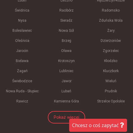
Lubin
Leszno
Kędzierzyn-Koźle
Świdnica
Racibórz
Radomsko
Nysa
Sieradz
Zduńska Wola
Bolesławiec
Nowa Sól
Żary
Oleśnica
Brzeg
Dzierżoniów
Jarocin
Oława
Zgorzelec
Bielawa
Krotoszyn
Kłodzko
Żagań
Lubliniec
Kluczbork
Świebodzice
Jawor
Wieluń
Nowa Ruda - Słupiec
Lubań
Prudnik
Rawicz
Kamienna Góra
Strzelce Opolskie
Pokaż więcej
Chcesz o coś zapytać