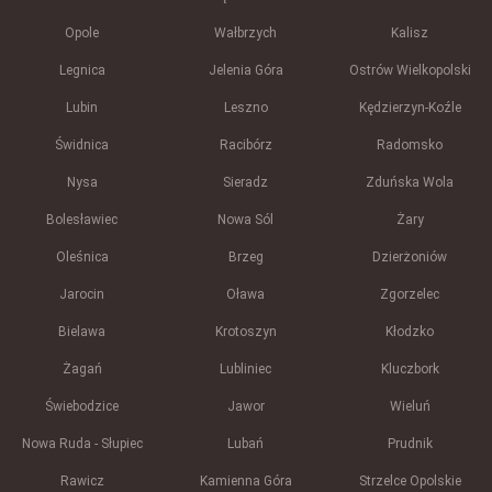
Opole
Wałbrzych
Kalisz
Legnica
Jelenia Góra
Ostrów Wielkopolski
Lubin
Leszno
Kędzierzyn-Koźle
Świdnica
Racibórz
Radomsko
Nysa
Sieradz
Zduńska Wola
Bolesławiec
Nowa Sól
Żary
Oleśnica
Brzeg
Dzierżoniów
Jarocin
Oława
Zgorzelec
Bielawa
Krotoszyn
Kłodzko
Żagań
Lubliniec
Kluczbork
Świebodzice
Jawor
Wieluń
Nowa Ruda - Słupiec
Lubań
Prudnik
Rawicz
Kamienna Góra
Strzelce Opolskie