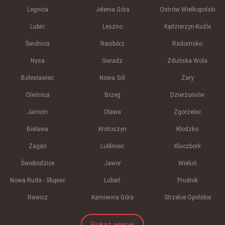
Legnica
Jelenia Góra
Ostrów Wielkopolski
Lubin
Leszno
Kędzierzyn-Koźle
Świdnica
Racibórz
Radomsko
Nysa
Sieradz
Zduńska Wola
Bolesławiec
Nowa Sól
Żary
Oleśnica
Brzeg
Dzierżoniów
Jarocin
Oława
Zgorzelec
Bielawa
Krotoszyn
Kłodzko
Żagań
Lubliniec
Kluczbork
Świebodzice
Jawor
Wieluń
Nowa Ruda - Słupiec
Lubań
Prudnik
Rawicz
Kamienna Góra
Strzelce Opolskie
Pokaż więcej