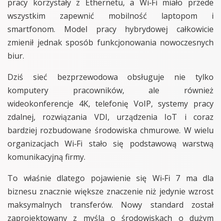
pracy korzystały z Ethernetu, a Wi‑Fi miało przede
wszystkim zapewnić mobilność laptopom i
smartfonom. Model pracy hybrydowej całkowicie
zmienił jednak sposób funkcjonowania nowoczesnych
biur.
Dziś sieć bezprzewodowa obsługuje nie tylko
komputery pracowników, ale również
wideokonferencje 4K, telefonię VoIP, systemy pracy
zdalnej, rozwiązania VDI, urządzenia IoT i coraz
bardziej rozbudowane środowiska chmurowe. W wielu
organizacjach Wi‑Fi stało się podstawową warstwą
komunikacyjną firmy.
To właśnie dlatego pojawienie się Wi‑Fi 7 ma dla
biznesu znacznie większe znaczenie niż jedynie wzrost
maksymalnych transferów. Nowy standard został
zaprojektowany z myślą o środowiskach o dużym