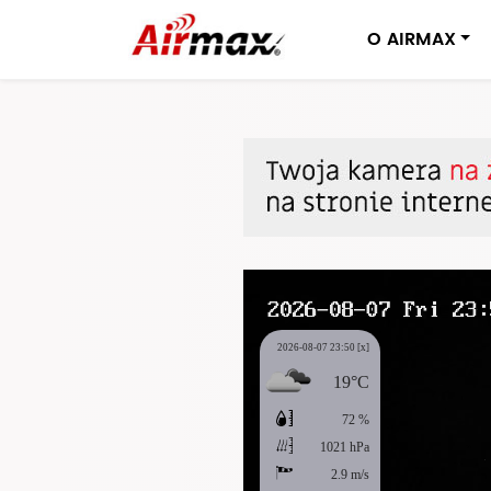
O AIRMAX
2026-08-07 23:50
[x]
19°C
72 %
1021 hPa
2.9 m/s