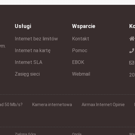
Usługi
Wsparcie
K
Internet bez limitów
Kontakt
ym.
Internet na kartę
Pomoc
Internet SLA
EBOK
Zasięg sieci
Webmail
20
ad 50 Mb/s?
Kamera internetowa
Airmax Internet Opinie
Zielona Góra
Opole
Wał