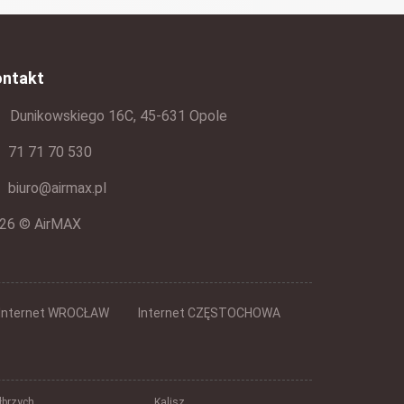
ontakt
Dunikowskiego 16C, 45-631 Opole
71 71 70 530
biuro@airmax.pl
26 © AirMAX
Internet WROCŁAW
Internet CZĘSTOCHOWA
brzych
Kalisz