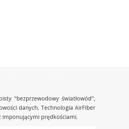
oisty "bezprzewodowy światłowód",
owości danych. Technologia AirFiber
 z imponującymi prędkościami.