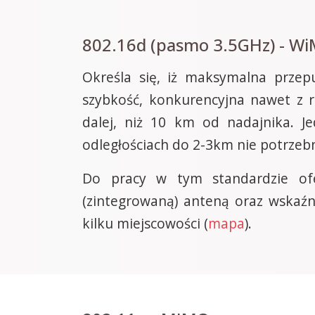
802.16d (pasmo 3.5GHz) - W
Określa się, iż maksymalna przep
szybkość, konkurencyjna nawet z 
dalej, niż 10 km od nadajnika. J
odległościach do 2-3km nie potrzeb
Do pracy w tym standardzie o
(zintegrowaną) anteną oraz wskaźn
kilku miejscowości (
mapa
).