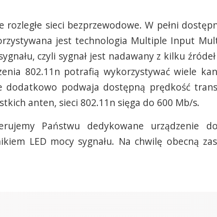
rozległe sieci bezprzewodowe. W pełni dostępn
rzystywana jest technologia Multiple Input Mul
gnału, czyli sygnał jest nadawany z kilku źródeł
enia 802.11n potrafią wykorzystywać wiele ka
nie dodatkowo podwaja dostępną prędkość trans
kich anten, sieci 802.11n sięga do 600 Mb/s.
ferujemy Państwu dedykowane urządzenie d
ikiem LED mocy sygnału. Na chwilę obecną zas