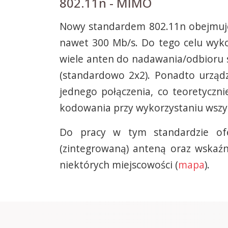
802.11n - MIMO
Nowy standardem 802.11n obejmuje 
nawet 300 Mb/s. Do tego celu wyko
wiele anten do nadawania/odbioru sy
(standardowo 2x2). Ponadto urządz
jednego połączenia, co teoretycz
kodowania przy wykorzystaniu wszyst
Do pracy w tym standardzie o
(zintegrowaną) anteną oraz wskaźn
niektórych miejscowości (
mapa
).