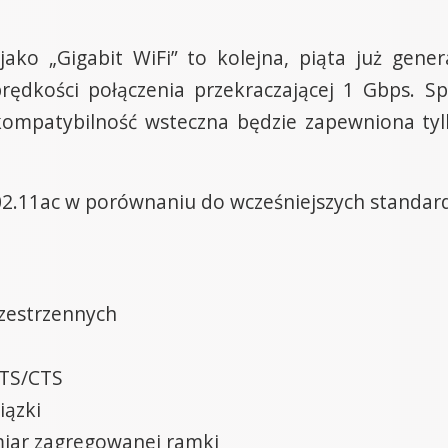
ako „Gigabit WiFi” to kolejna, piąta już gener
ędkości połączenia przekraczającej 1 Gbps. Sp
ompatybilność wsteczna będzie zapewniona tyl
2.11ac w porównaniu do wcześniejszych standar
rzestrzennych
RTS/CTS
iązki
iar zagregowanej ramki