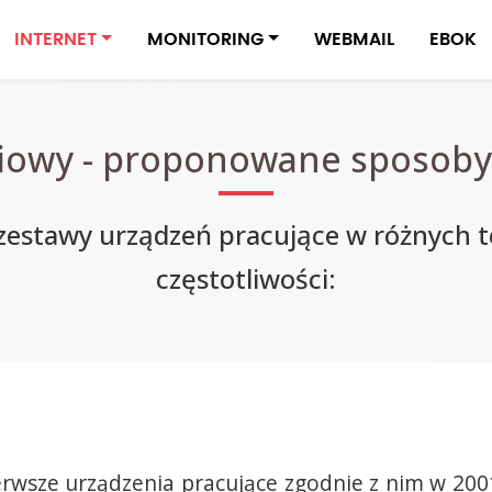
INTERNET
MONITORING
WEBMAIL
EBOK
diowy - proponowane sposoby
estawy urządzeń pracujące w różnych t
częstotliwości:
erwsze urządzenia pracujące zgodnie z nim w 20