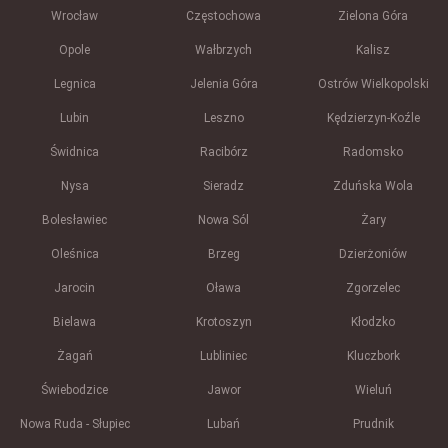
Wrocław
Częstochowa
Zielona Góra
Opole
Wałbrzych
Kalisz
Legnica
Jelenia Góra
Ostrów Wielkopolski
Lubin
Leszno
Kędzierzyn-Koźle
Świdnica
Racibórz
Radomsko
Nysa
Sieradz
Zduńska Wola
Bolesławiec
Nowa Sól
Żary
Oleśnica
Brzeg
Dzierżoniów
Jarocin
Oława
Zgorzelec
Bielawa
Krotoszyn
Kłodzko
Żagań
Lubliniec
Kluczbork
Świebodzice
Jawor
Wieluń
Nowa Ruda - Słupiec
Lubań
Prudnik