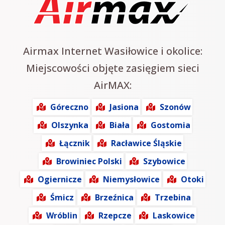
Airmax Internet Wasiłowice i okolice:
Miejscowości objęte zasięgiem sieci
AirMAX:
Góreczno
Jasiona
Szonów
Olszynka
Biała
Gostomia
Łącznik
Racławice Śląskie
Browiniec Polski
Szybowice
Ogiernicze
Niemysłowice
Otoki
Śmicz
Brzeźnica
Trzebina
Wróblin
Rzepcze
Laskowice