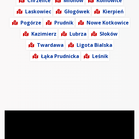
Chrzelice
Mionów
Kolnowice
Laskowiec
Głogówek
Kierpień
Pogórze
Prudnik
Nowe Kotkowice
Kazimierz
Lubrza
Słoków
Twardawa
Ligota Bialska
Łąka Prudnicka
Leśnik