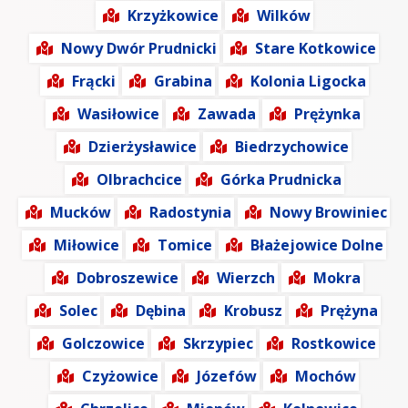
Krzyżkowice
Wilków
Nowy Dwór Prudnicki
Stare Kotkowice
Frącki
Grabina
Kolonia Ligocka
Wasiłowice
Zawada
Prężynka
Dzierżysławice
Biedrzychowice
Olbrachcice
Górka Prudnicka
Mucków
Radostynia
Nowy Browiniec
Miłowice
Tomice
Błażejowice Dolne
Dobroszewice
Wierzch
Mokra
Solec
Dębina
Krobusz
Prężyna
Golczowice
Skrzypiec
Rostkowice
Czyżowice
Józefów
Mochów